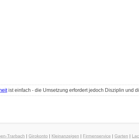
heit
ist einfach - die Umsetzung erfordert jedoch Disziplin und 
ben-Trarbach
|
Girokonto
|
Kleinanzeigen
|
Firmenservice
|
Garten
|
La