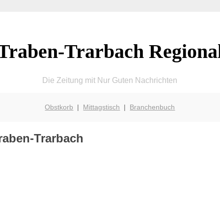
Traben-Trarbach Regiona
Die Zeitung mit Nur Guten Nachrichten
Obstkorb
|
Mittagstisch
|
Branchenbuch
Traben-Trarbach